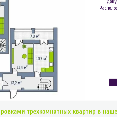
доку
Располо
ировками трехкомнатных квартир в наш