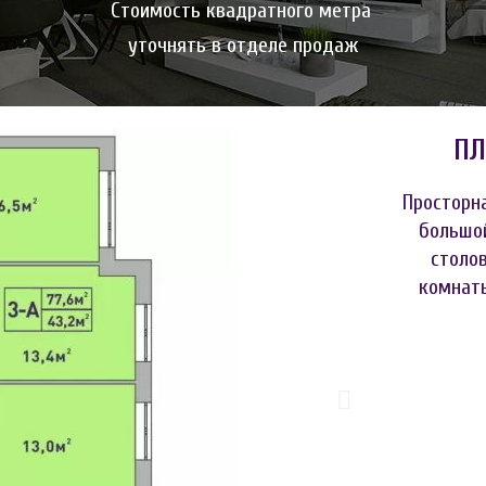
Стоимость квадратного метра
уточнять в отделе продаж
ПЛ
Просторн
большой
столо
комнат