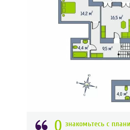
О
знакомьтесь с план