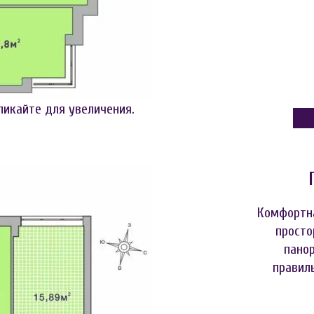
ликайте для увеличения.
Комфортна
просто
пано
правил