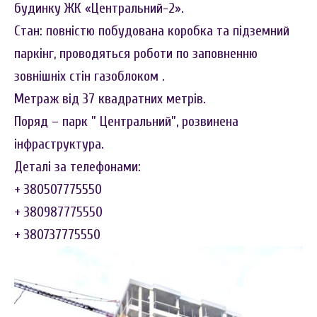
будинку ЖК «Центральний-2».
Стан: повністю побудована коробка та підземний
паркінг, проводяться роботи по заповненню
зовнішніх стін газоблоком .
Метраж від 37 квадратних метрів.
Поряд – парк ” Центральний”, розвинена
інфраструктура.
Деталі за телефонами:
+ 380507775550
+ 380987775550
+ 380737775550